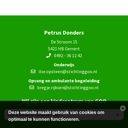
Petrus Donders
De Stroom 15
5421 HB Gemert
0492 - 36 12 42
Onderwijs
ilse.opsteen@stichtinggoo.nl
Opvang en ambulante begeleiding
bregje.rijksen@stichtinggoo.nl
Wij zijn een kindcentrum van GOO
Deze website maakt gebruik van cookies om
optimaal te kunnen functioneren.