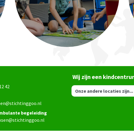
Wij zijn een kindcentr
12 42
een@stichtinggoo.nl
mbulante begeleiding
jksen@stichtinggoo.nl