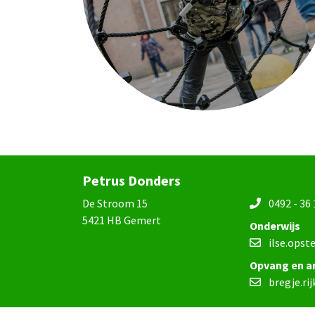
Petrus Donders
De Stroom 15
0492 - 36 
5421 HB Gemert
Onderwijs
ilse.opst
Opvang en a
bregje.ri